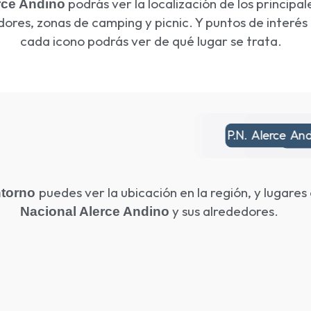
podrás ver la localización de los principa
rce Andino
adores, zonas de camping y picnic. Y puntos de interés
cada icono podrás ver de qué lugar se trata.
P.N. Alerce An
Lago Chapo
P.N. 
puedes ver la ubicación en la región, y lugares
ntorno
y sus alrededores.
Nacional Alerce Andino