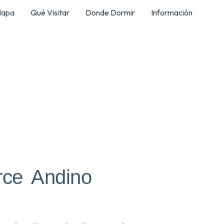
apa
Qué Visitar
Donde Dormir
Información
rce Andino