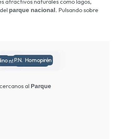
les atractivos naturales como lagos,
 del
. Pulsando sobre
parque nacional
P.N. Hornopirén
dino
Vicente P. Rosales
P.N. Puyehue
 cercanos al
Parque