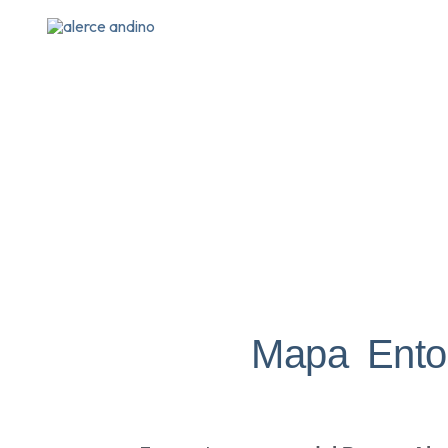
Ir
al
contenido
Mapa Ento