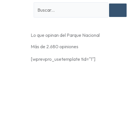
S
e
a
r
Lo que opinan del Parque Nacional
c
h
Más de 2.680 opiniones
[wprevpro_usetemplate tid="1"]