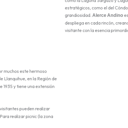
como la Laguna Sargazo y Lagun
estratégicos, como el del Cóndo
grandiosidad.
es
Alerce Andino
despliega en cada rincón, crean
visitante con la esencia primordi
por muchos este hermoso
e Llanquihue, en la Región de
e 1935 y tiene una extensión
s visitantes pueden realizar
Para realizar picnic (la zona