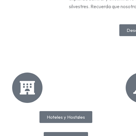
silvestres. Recuerda que nosotro
Desc
Hoteles y Hostales