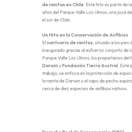
de ranitas en Chile
. Este hito es parte de 
años del Parque Valle Los Ulmos, una joya d
el sur de Chile.
Un Hito en la Conservación de Anfibios
El
santuario de ranitas
, situado a los pies
inaugurado gracias al esfuerzo conjunto de 
Parque Valle Los Ulmos, los propietarios del l
Darwin
y
Fundación Tierra Austral
. Este
trabajo, se enfoca en la protección de espec
la ranita de Darwin y el sapo de pecho esp
cerca de diez especies de anfibios nativos.
Derecho Real de Conservación (DRC)