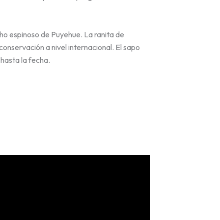
echo espinoso de Puyehue. La ranita de
onservación a nivel internacional. El sapo
hasta la fecha.