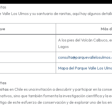
itas
e Valle Los Ulmos y su santuario de ranitas, aquí hay algunos detall
que
Más d
A los pies del Volcán Calbuco, 
Lagos
consulta@parquevallelosulmos.
Mapa del Parque Valle Los Ulm
itas
nitas
en Chile es una invitación a descubrir y participar en la cons
nativos, sino que también fomenta la investigación científica y la e
stigo de este esfuerzo de conservación y de explorar uno de los e