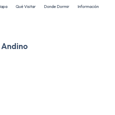
apa
Qué Visitar
Donde Dormir
Información
e Andino