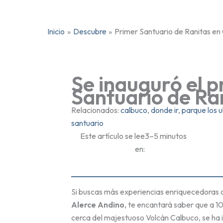
Inicio
Descubre
Primer Santuario de Ranitas en 
Se inauguró el p
Santuario de Ra
Relacionados:
calbuco
, 
donde ir
, 
parque los 
santuario
Este artículo se lee
3–5 minutos
en:
Si buscas más experiencias enriquecedoras 
Alerce Andino
, te encantará saber que a 1
cerca del majestuoso Volcán Calbuco, se ha 