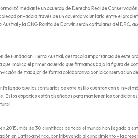
formalizó mediante un acuerdo de Derecho Real de Conservación 
piedad privada a través de un acuerdo voluntario entre el propiet
 Austral y la ONG Ranita de Darwin serán cotitulares del DRC, as
 de Fundación Tierra Austral, destaca la importancia de este pro
a que implica el primer acuerdo que firmamos bajo la figura de co
onvicción de trabajar de forma colaborativa por la conservación d
fatizado que los santuarios de este estilo cuentan con el nivel má
le. Estos espacios están diseñados para mantener las condiciones 
ural.
en 2015, más de 30 científicos de todo el mundo han llegado a este
ción en Latinoamérica, contribuyendo al conocimiento y la preser