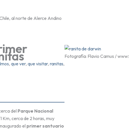
Chile, al norte de Alerce Andino
rimer
nitas
Fotografía: Flavio Camus / www.
ulmos
, 
que ver
, 
que visitar
, 
ranitas
, 
cerca del
Parque Nacional
01 Km, cerca de 2 horas, muy
inaugurado el
primer santuario