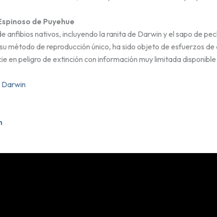
 Espinoso de Puyehue
de anfibios nativos, incluyendo la ranita de Darwin y el sapo de p
 su método de reproducción único, ha sido objeto de esfuerzos de c
 en peligro de extinción con información muy limitada disponible 
e Darwin
n