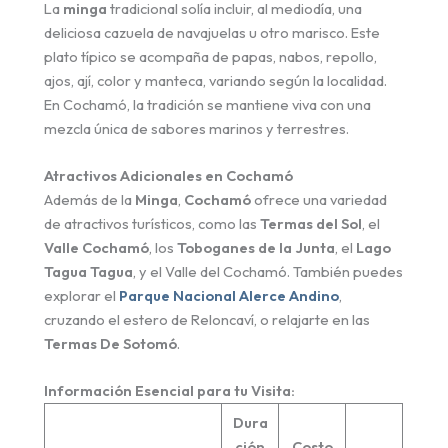
La
minga
tradicional solía incluir, al mediodía, una
deliciosa cazuela de navajuelas u otro marisco. Este
plato típico se acompaña de papas, nabos, repollo,
ajos, ají, color y manteca, variando según la localidad.
En Cochamó, la tradición se mantiene viva con una
mezcla única de sabores marinos y terrestres.
Atractivos Adicionales en Cochamó
Además de la
Minga
,
Cochamó
ofrece una variedad
de atractivos turísticos, como las
Termas del Sol
, el
Valle Cochamó
, los
Toboganes de la Junta
, el
Lago
Tagua Tagua
, y el Valle del Cochamó. También puedes
explorar el
Parque Nacional Alerce Andino
,
cruzando el estero de Reloncaví, o relajarte en las
Termas De Sotomó
.
Información Esencial para tu Visita:
Dura
ción
Costo