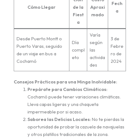
Fech
Cómo Llegar
de la
Aproxi
a
Fiest
mado
a
Varía
Desde Puerto Montt o
3 de
Día
según
Puerto Varas, seguido
Febre
compl
las
de un viaje en bus a
ro de
eto
activida
Cochamó
2024
des
Consejos Prácticos para una Minga Inolvidable:
Prepárate para Cambios Climáticos:
Cochamó puede tener variaciones climáticas.
Lleva capas ligeras y una chaqueta
impermeable por si acaso.
Saborea las Delicias Locales:
No te pierdas la
oportunidad de probar la cazuela de navajuelas
y otros platillos tradicionales de la zona.