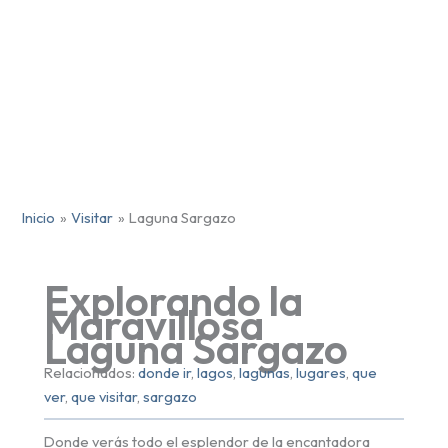
Inicio
Visitar
Laguna Sargazo
Explorando la
Maravillosa
Laguna Sargazo
Relacionados:
donde ir
, 
lagos
, 
lagunas
, 
lugares
, 
que
ver
, 
que visitar
, 
sargazo
Donde verás todo el esplendor de la encantadora