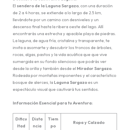
El
sendero de la Laguna Sargazo
, con una duración
de 2 a 4 horas, se extiende a lo largo de 2.5 km,
llevándote por un camino con desniveles y un
descenso final hasta la ribera oeste del lago. Allí
encontrarás una estrecha y apacible playa de piedras.
La laguna, de agua fría, cristalina y transparente, te
invita a asomarte y descubrir los troncos de árboles,
rocas, algas, pastos y la vida acuática que que vive
sumergida en su fondo silencioso que podrás ver
desde la orilla y también desde el
Mirador Sargazo
.
Rodeada por montañas imponentes y el característico
bosque de alerces, la
Laguna Sargazo
es un
espectáculo visual que cautivará tus sentidos.
Información Esencial para tu Aventura:
Dificu
Dista
Tiem
Ropa y Calzado
ltad
ncia
po